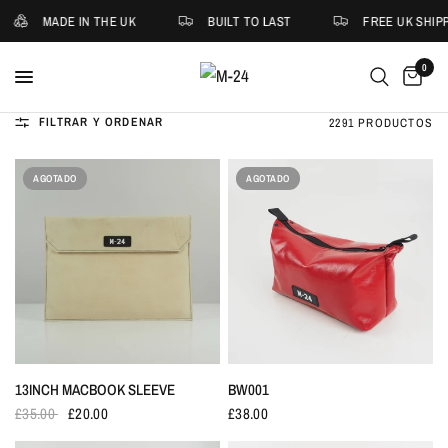
MADE IN THE UK
BUILT TO LAST
FREE UK SHIPPING
0
FILTRAR Y ORDENAR
2291 PRODUCTOS
AGOTADO
AGOTADO
13INCH MACBOOK SLEEVE
BW001
£35.00
£20.00
£38.00